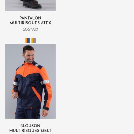
INTEMPÉRIES
DÉCOUVREZ L’UNIVERS
INTEMPÉRIES
PANTALON
MULTIRISQUES ATEX
PLUS HV ORANGE FLUO
606*ATX
DÉCOUVRIR
BLOUSON
MULTIRISQUES MELT