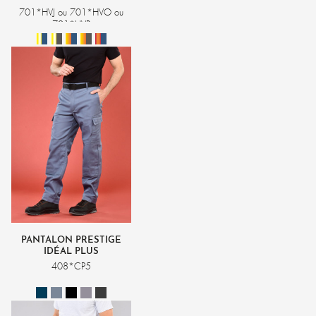
HOMME
701*HVJ ou 701*HVO ou
701*HVR
PANTALON PRESTIGE
IDÉAL PLUS
408*CP5