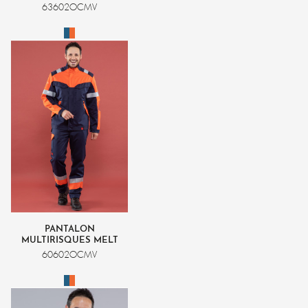
MASTER
63602OCMV
PANTALON
MULTIRISQUES MELT
MASTER
60602OCMV