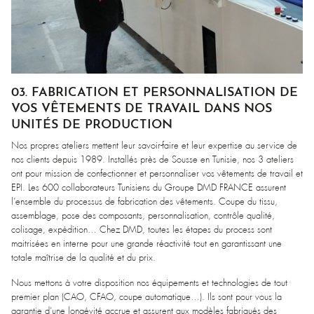
03. FABRICATION ET PERSONNALISATION DE
VOS VÊTEMENTS DE TRAVAIL DANS NOS
UNITÉS DE PRODUCTION
Nos propres ateliers mettent leur savoir-faire et leur expertise au service de
nos clients depuis 1989. Installés près de Sousse en Tunisie, nos 3 ateliers
ont pour mission de confectionner et personnaliser vos vêtements de travail et
EPI. Les 600 collaborateurs Tunisiens du Groupe DMD FRANCE assurent
l’ensemble du processus de fabrication des vêtements. Coupe du tissu,
assemblage, pose des composants, personnalisation, contrôle qualité,
colisage, expédition… Chez DMD, toutes les étapes du process sont
maitrisées en interne pour une grande réactivité tout en garantissant une
totale maîtrise de la qualité et du prix.
Nous mettons à votre disposition nos équipements et technologies de tout
premier plan (CAO, CFAO, coupe automatique…). Ils sont pour vous la
garantie d’une longévité accrue et assurent aux modèles fabriqués des