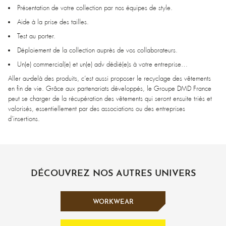
Présentation de votre collection par nos équipes de style.
Aide à la prise des tailles.
Test au porter.
Déploiement de la collection auprès de vos collaborateurs.
Un(e) commercial(e) et un(e) adv dédié(e)s à votre entreprise…
Aller au-delà des produits, c’est aussi proposer le recyclage des vêtements
en fin de vie. Grâce aux partenariats développés, le Groupe DMD France
peut se charger de la récupération des vêtements qui seront ensuite triés et
valorisés, essentiellement par des associations ou des entreprises
d’insertions.
DÉCOUVREZ NOS AUTRES UNIVERS
WORKWEAR