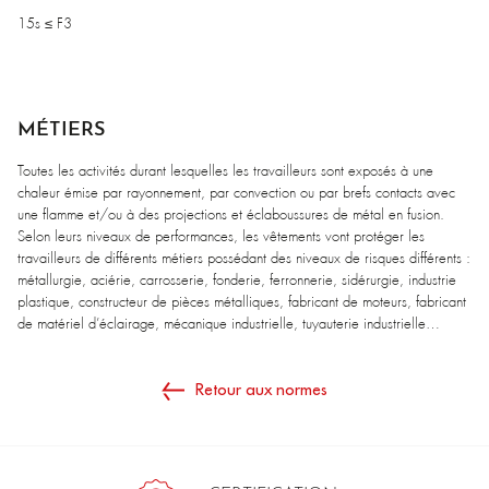
15s ≤ F3
MÉTIERS
Toutes les activités durant lesquelles les travailleurs sont exposés à une
chaleur émise par rayonnement, par convection ou par brefs contacts avec
une flamme et/ou à des projections et éclaboussures de métal en fusion.
Selon leurs niveaux de performances, les vêtements vont protéger les
travailleurs de différents métiers possédant des niveaux de risques différents :
métallurgie, aciérie, carrosserie, fonderie, ferronnerie, sidérurgie, industrie
plastique, constructeur de pièces métalliques, fabricant de moteurs, fabricant
de matériel d’éclairage, mécanique industrielle, tuyauterie industrielle…
Retour aux normes