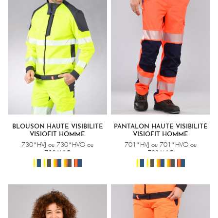
Visiofit, Select Wear HV, Visio 10, Visio 3 ou encore Visio
Maille : découvrez nos différentes gammes de vêtements
haute visibilité normés EN ISO 20471 et disponibles sur
stock dans de nombreux coloris.
BLOUSON HAUTE VISIBILITÉ
PANTALON HAUTE VISIBILITÉ
VISIOFIT HOMME
VISIOFIT HOMME
730*HVJ ou 730*HVO ou
701*HVJ ou 701*HVO ou
730*HVR
701*HVR