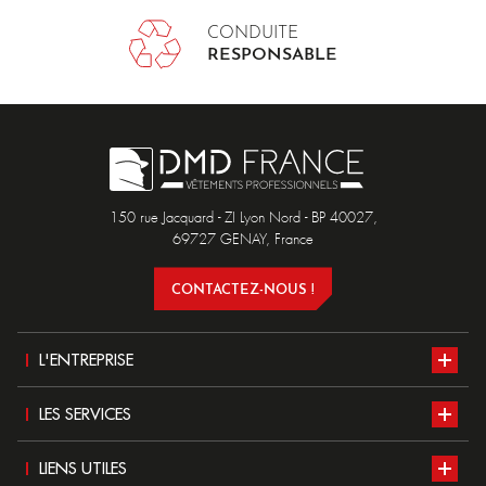
CONDUITE
RESPONSABLE
150 rue Jacquard - ZI Lyon Nord - BP 40027,
69727 GENAY, France
CONTACTEZ-NOUS !
L'ENTREPRISE
Présentation
LES SERVICES
Nos ateliers
Notre catalogue
LIENS UTILES