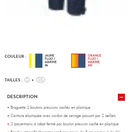
JAUNE
ORANGE
COULEUR :
FLUO /
FLUO /
MARINE
MARINE
96
100
S
3XL
TAILLES :
DESCRIPTION
Braguette 2 boutons pressions cachés en plastique
Ceinture élastiquée avec cordon de serrage passant par 2 œillets
2 passe-mains à rabat fermé par bouton pression caché en plastique