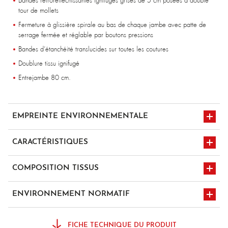
Bandes rétroréfléchissantes ignifuges grises de 5 cm posées à double
tour de mollets
Fermeture à glissière spirale au bas de chaque jambe avec patte de
serrage fermée et réglable par boutons pressions
Bandes d’étanchéité translucides sur toutes les coutures
Doublure tissu ignifugé
Entrejambe 80 cm.
EMPREINTE ENVIRONNEMENTALE
CARACTÉRISTIQUES
ceinture élastiquée
COMPOSITION TISSUS
98% Polyester enduit Polyuréthane 2% Carbone - 250 gr/m²
ENVIRONNEMENT NORMATIF
en 13034 a1 type
en 343 3/1
pb6
FICHE TECHNIQUE DU PRODUIT