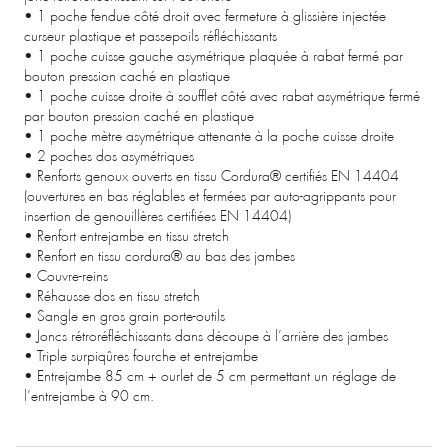
• 1 poche fendue côté droit avec fermeture à glissière injectée
curseur plastique et passepoils réfléchissants
• 1 poche cuisse gauche asymétrique plaquée à rabat fermé par
bouton pression caché en plastique
• 1 poche cuisse droite à soufflet côté avec rabat asymétrique fermé
par bouton pression caché en plastique
• 1 poche mètre asymétrique attenante à la poche cuisse droite
• 2 poches dos asymétriques
• Renforts genoux ouverts en tissu Cordura® certifiés EN 14404
(ouvertures en bas réglables et fermées par auto-agrippants pour
insertion de genouillères certifiées EN 14404)
• Renfort entrejambe en tissu stretch
• Renfort en tissu cordura® au bas des jambes
• Couvre-reins
• Réhausse dos en tissu stretch
• Sangle en gros grain porte-outils
• Joncs rétroréfléchissants dans découpe à l’arrière des jambes
• Triple surpiqûres fourche et entrejambe
• Entrejambe 85 cm + ourlet de 5 cm permettant un réglage de
l’entrejambe à 90 cm.