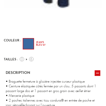
COULEUR :
JEAN'S
BLEU 27
0
6
TAILLES :
DESCRIPTION
• Braguette fermeture à glissière injectée curseur plastique
• Ceinture élastiquée côtés fermée par un clou, 5 passants dont 1
passant large dos et 1 passant en gros grain avec œillet étrier
• Mercerie plastique
• 2 poches italiennes avec tissu cordura® en entrée de poche et
jonc rétroréfléchissant sur l’ouverture