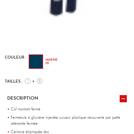
COULEUR :
MARINE
02
1
8
TAILLES :
DESCRIPTION
Col montant fermé
Fermeture à glissière injectée curseur plastique recouverte par patte
attenante fermée
Ceinture élastiquée dos