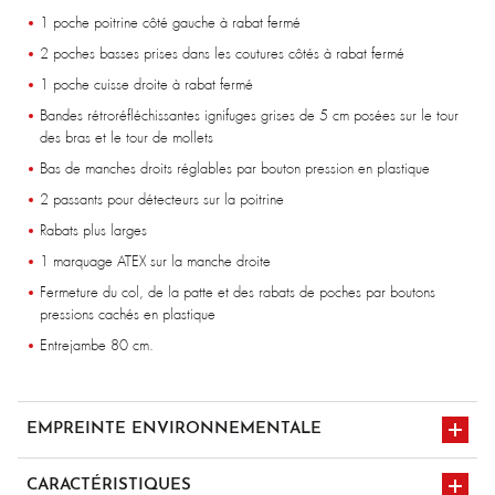
1 poche poitrine côté gauche à rabat fermé
2 poches basses prises dans les coutures côtés à rabat fermé
1 poche cuisse droite à rabat fermé
Bandes rétroréfléchissantes ignifuges grises de 5 cm posées sur le tour
des bras et le tour de mollets
Bas de manches droits réglables par bouton pression en plastique
2 passants pour détecteurs sur la poitrine
Rabats plus larges
1 marquage ATEX sur la manche droite
Fermeture du col, de la patte et des rabats de poches par boutons
pressions cachés en plastique
Entrejambe 80 cm.
EMPREINTE ENVIRONNEMENTALE
CARACTÉRISTIQUES