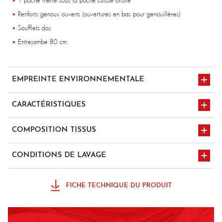
1 poche mètre sous la poche cuisse droite
Renforts genoux ouverts (ouvertures en bas pour genouillères)
Soufflets dos
Entrejambe 80 cm.
EMPREINTE ENVIRONNEMENTALE
CARACTÉRISTIQUES
ceinture élastiquée
poches genouillères
COMPOSITION TISSUS
65% Coton 35% Polyester - 300 gr/m²
CONDITIONS DE LAVAGE
mercerie plastique
multipoches x9
repassage à
lavage à 60°C
température moyenne
FICHE TECHNIQUE DU PRODUIT
150°C
nettoyage à sec
sèche-linge