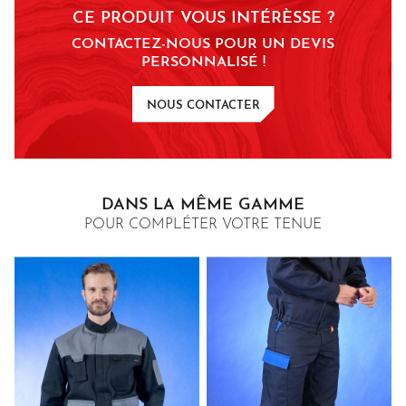
normal avec solvant
CE PRODUIT VOUS INTÉRÈSSE ?
type perchlo ou
hydrocarbures
CONTACTEZ-NOUS POUR UN DEVIS
PERSONNALISÉ !
chlore interdit
NOUS CONTACTER
DANS LA MÊME GAMME
POUR COMPLÉTER VOTRE TENUE