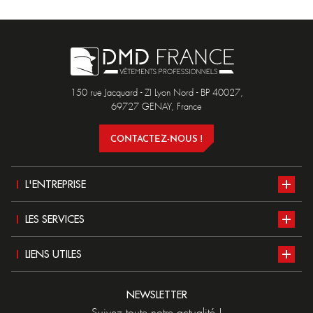
150 rue Jacquard - ZI Lyon Nord - BP 40027,
69727 GENAY, France
CONTACTEZ-NOUS !
L'ENTREPRISE
Présentation
LES SERVICES
Nos ateliers
Notre catalogue
LIENS UTILES
Développement durable
Normes EPI
Postuler chez DMD
NEWSLETTER
Actualités
Solutions de marquage
Devenir distributeur DMD
Suivez toute notre actualité !