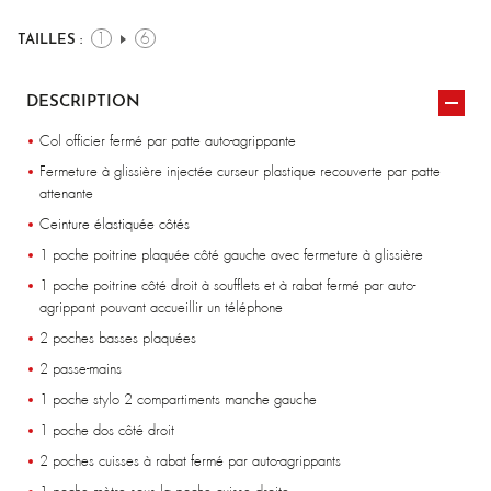
1
6
TAILLES :
DESCRIPTION
Col officier fermé par patte auto-agrippante
Fermeture à glissière injectée curseur plastique recouverte par patte
attenante
Ceinture élastiquée côtés
1 poche poitrine plaquée côté gauche avec fermeture à glissière
1 poche poitrine côté droit à soufflets et à rabat fermé par auto-
agrippant pouvant accueillir un téléphone
2 poches basses plaquées
2 passe-mains
1 poche stylo 2 compartiments manche gauche
1 poche dos côté droit
2 poches cuisses à rabat fermé par auto-agrippants