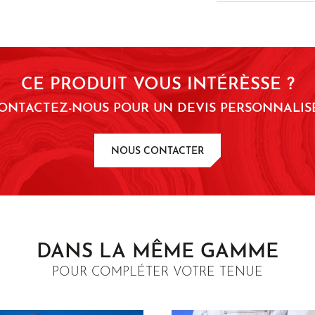
ceinture é
lavage à
nettoyage
solvant ty
CE PRODUIT VOUS INTÉRÈSSE ?
hydrocarb
ONTACTEZ-NOUS POUR UN DEVIS PERSONNALISÉ
repassage
moyenne
NOUS CONTACTER
DANS LA MÊME GAMME
POUR COMPLÉTER VOTRE TENUE