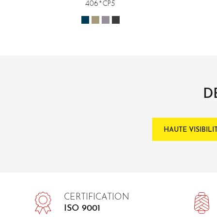
406*CP5
D
HAUTE VISIBILI
CERTIFICATION
ISO 9001