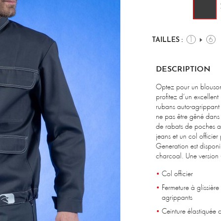
1
6
TAILLES :
DESCRIPTION
Optez pour un blouson
profitez d’un excellent
rubans auto-agrippant 
ne pas être gêné dans 
de rabats de poches ar
jeans et un col officie
Generation est disponib
charcoal. Une version «
Col officier
Fermeture à glissière
agrippants
Ceinture élastiquée 