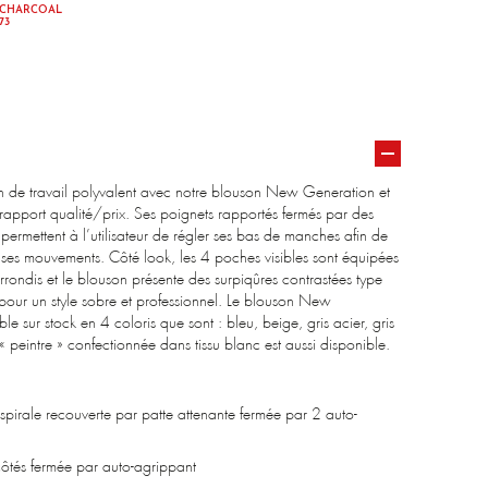
CHARCOAL
73
 de travail polyvalent avec notre blouson New Generation et
 rapport qualité/prix. Ses poignets rapportés fermés par des
permettent à l’utilisateur de régler ses bas de manches afin de
ses mouvements. Côté look, les 4 poches visibles sont équipées
rondis et le blouson présente des surpiqûres contrastées type
r pour un style sobre et professionnel. Le blouson New
le sur stock en 4 coloris que sont : bleu, beige, gris acier, gris
 peintre » confectionnée dans tissu blanc est aussi disponible.
 spirale recouverte par patte attenante fermée par 2 auto-
côtés fermée par auto-agrippant