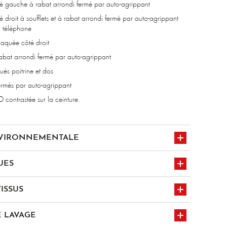
té gauche à rabat arrondi fermé par auto-agrippant
 droit à soufflets et à rabat arrondi fermé par auto-agrippant
n téléphone
laquée côté droit
abat arrondi fermé par auto-agrippant
és poitrine et dos
ermés par auto-agrippant
 contrastée sur la ceinture.
NVIRONNEMENTALE
UES
ISSUS
es x5
type jean’s
ter Recyclé - 300 gr/m²
 LAVAGE