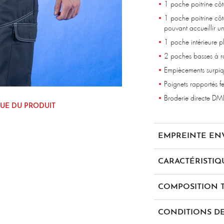
1 poche poitrine cô
1 poche poitrine côté
pouvant accueillir u
1 poche intérieure p
2 poches basses à r
Empiècements surpiqu
Poignets rapportés f
Broderie directe DMD
UE DU PRODUIT
EMPREINTE E
CARACTÉRISTIQ
COMPOSITION T
multipoch
60% Coton 40% Polyes
CONDITIONS DE