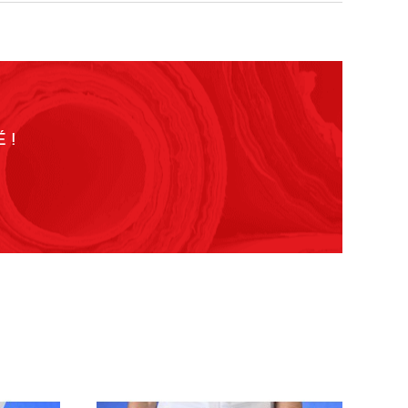
lastiquée
collection "green"
 60°C
sèche-linge
 à sec normal avec
chlore interdit
pe perchlo ou
ures
 !
 à température
 150°C