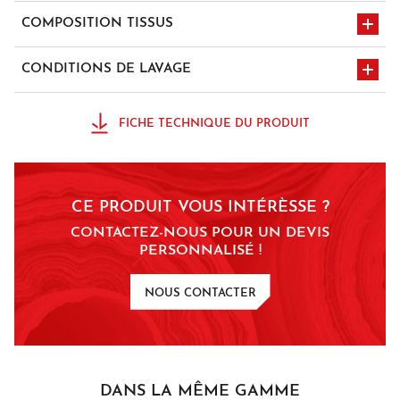
poches genouillères
multipoches x4
COMPOSITION TISSUS
100% Coton croisé RETORS SANFOR - 320 gr/m²
CONDITIONS DE LAVAGE
lavage à 75°C
sèche-linge
FICHE TECHNIQUE DU PRODUIT
nettoyage à sec
chlore interdit
normal avec solvant
type perchlo ou
CE PRODUIT VOUS INTÉRÈSSE ?
hydrocarbures
CONTACTEZ-NOUS POUR UN DEVIS
repassage à
PERSONNALISÉ !
température moyenne
150°C
NOUS CONTACTER
DANS LA MÊME GAMME