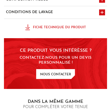
100% Coton sergé SANFOR - 300 gr/m²
CONDITIONS DE LAVAGE
nettoyage à sec
chlore interdit
normal avec solvant
FICHE TECHNIQUE DU PRODUIT
type perchlo ou
hydrocarbures
repassage à
lavage à 75°C
CE PRODUIT VOUS INTÉRÈSSE ?
température moyenne
150°C
CONTACTEZ-NOUS POUR UN DEVIS
PERSONNALISÉ !
sèche-linge
NOUS CONTACTER
DANS LA MÊME GAMME
POUR COMPLÉTER VOTRE TENUE