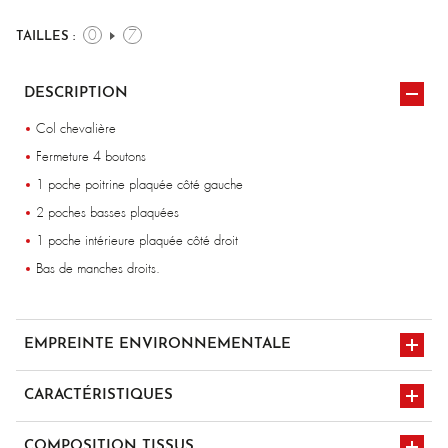
0
7
TAILLES :
DESCRIPTION
Col chevalière
Fermeture 4 boutons
1 poche poitrine plaquée côté gauche
2 poches basses plaquées
1 poche intérieure plaquée côté droit
Bas de manches droits.
EMPREINTE ENVIRONNEMENTALE
CARACTÉRISTIQUES
multipoches x4
COMPOSITION TISSUS