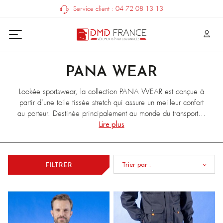
Service client : 04 72 08 13 13
PANA WEAR
Lookée sportswear, la collection PANA WEAR est conçue à
partir d’une toile tissée stretch qui assure un meilleur confort
au porteur. Destinée principalement au monde du transport et
de la logistique, cette gamme se veut aussi bien robuste que
Lire plus
pratique grâce à ses multipoches et à ses lacettes d’ouverture
facile présentes sur l’ensemble des rabats.
Trier par :
FILTRER